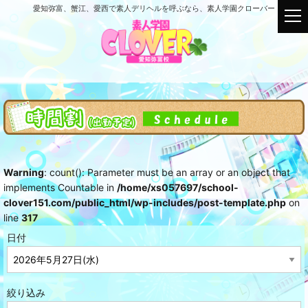
愛知弥富、蟹江、愛西で素人デリヘルを呼ぶなら、素人学園クローバー
t
o
g
g
l
e
n
a
v
i
g
Warning
: count(): Parameter must be an array or an object that
a
implements Countable in
/home/xs057697/school-
t
clover151.com/public_html/wp-includes/post-template.php
on
i
line
317
o
n
日付
絞り込み