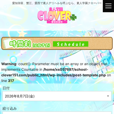
愛知弥富、蟹江、愛西で素人デリヘルを呼ぶなら、素人学園クローバー
t
o
g
g
l
e
n
a
v
i
g
Warning
: count(): Parameter must be an array or an object that
a
implements Countable in
/home/xs057697/school-
t
clover151.com/public_html/wp-includes/post-template.php
on
i
line
317
o
n
日付
絞り込み