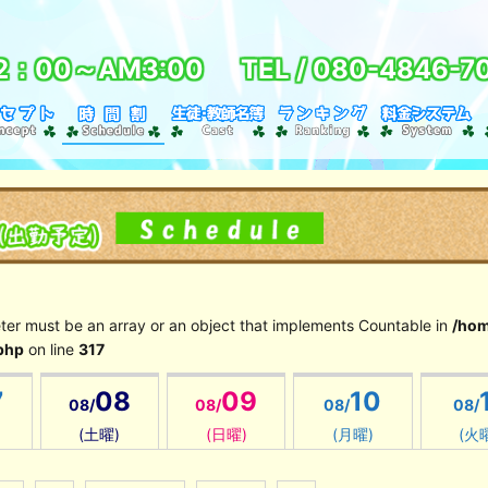
2：00～AM3:00
TEL /
080-4846-7
eter must be an array or an object that implements Countable in
/hom
php
on line
317
7
08
09
10
08/
08/
08/
08/
(土曜)
(日曜)
(月曜)
(火