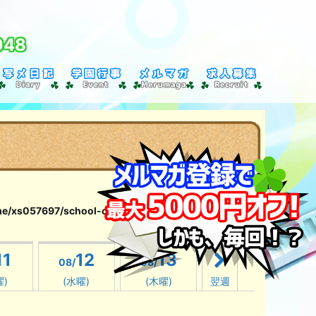
048
e/xs057697/school-clover151.com/public_html/wp-
11
12
13
08/
08/
曜)
(水曜)
(木曜)
翌週