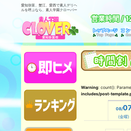
愛知弥富、蟹江、愛西で素人デリヘ
ルを呼ぶなら、素人学園クローバー
営業時間 /
1
Warning
: count(): Param
includes/post-template.
0
08/
(金曜)