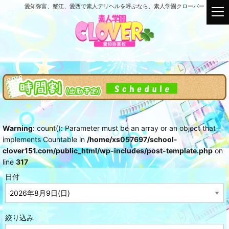
愛知弥富、蟹江、愛西で素人デリヘルを呼ぶなら、素人学園クローバー
t
o
g
g
l
e
n
a
v
i
g
Warning
: count(): Parameter must be an array or an object that
a
implements Countable in
/home/xs057697/school-
t
clover151.com/public_html/wp-includes/post-template.php
on
i
line
317
o
n
日付
絞り込み