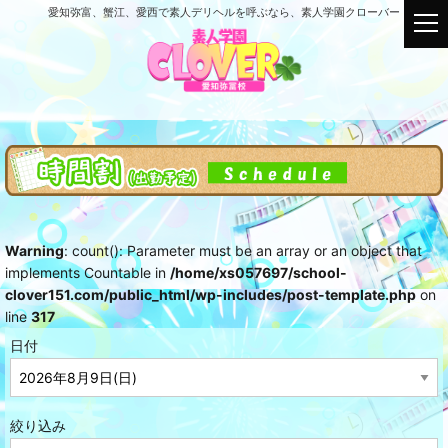
愛知弥富、蟹江、愛西で素人デリヘルを呼ぶなら、素人学園クローバー
t
o
g
g
l
e
n
a
v
i
g
Warning
: count(): Parameter must be an array or an object that
a
implements Countable in
/home/xs057697/school-
t
clover151.com/public_html/wp-includes/post-template.php
on
i
line
317
o
n
日付
絞り込み