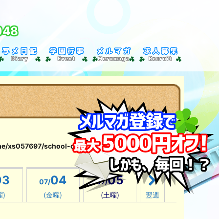
048
e/xs057697/school-clover151.com/public_html/wp-
03
04
05
07/
07/
曜)
(金曜)
(土曜)
翌週