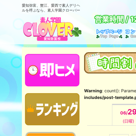
愛知弥富、蟹江、愛西で素人デリヘ
ルを呼ぶなら、素人学園クローバー
営業時間 /
1
Warning
: count(): Param
includes/post-template.
2
06/
(日曜)