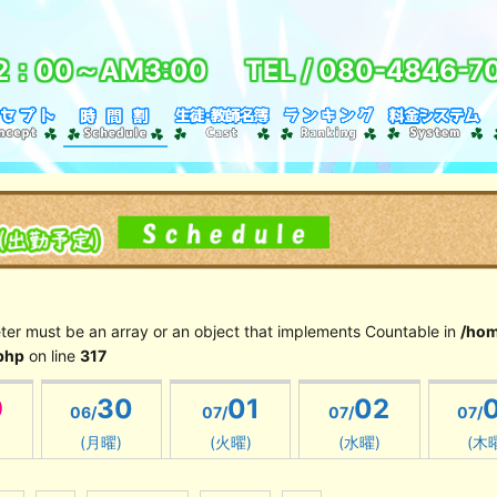
2：00～AM3:00
TEL /
080-4846-7
eter must be an array or an object that implements Countable in
/hom
php
on line
317
9
30
01
02
06/
07/
07/
07/
(月曜)
(火曜)
(水曜)
(木