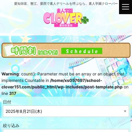
愛知弥富、蟹江、愛西で素人デリヘルを呼ぶなら、素人学園クローバー
t
o
g
g
l
e
n
a
v
i
g
Warning
: count(): Parameter must be an array or an object that
a
implements Countable in
/home/xs057697/school-
t
clover151.com/public_html/wp-includes/post-template.php
on
i
line
317
o
n
日付
絞り込み