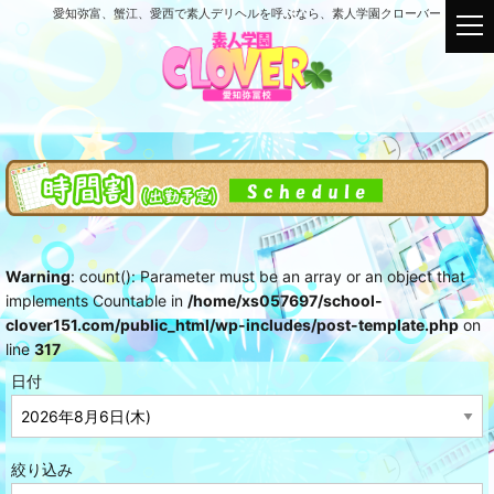
愛知弥富、蟹江、愛西で素人デリヘルを呼ぶなら、素人学園クローバー
t
o
g
g
l
e
n
a
v
i
g
Warning
: count(): Parameter must be an array or an object that
a
implements Countable in
/home/xs057697/school-
t
clover151.com/public_html/wp-includes/post-template.php
on
i
line
317
o
n
日付
絞り込み