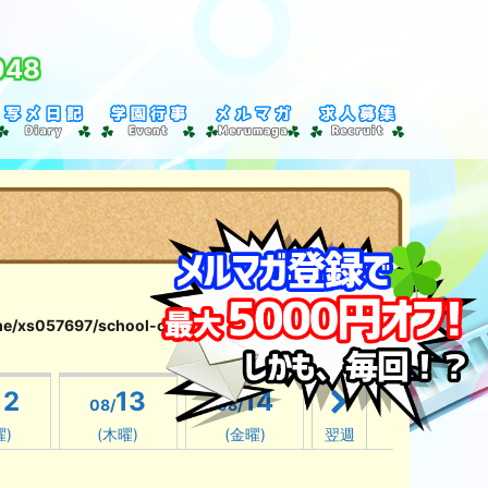
048
e/xs057697/school-clover151.com/public_html/wp-
12
13
14
08/
08/
曜)
(木曜)
(金曜)
翌週