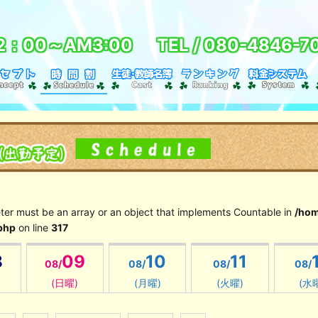
2：00～AM3:00
TEL /
080-4846-7
eter must be an array or an object that implements Countable in
/hom
php
on line
317
8
09
10
11
08/
08/
08/
08/
(日曜)
(月曜)
(火曜)
(水