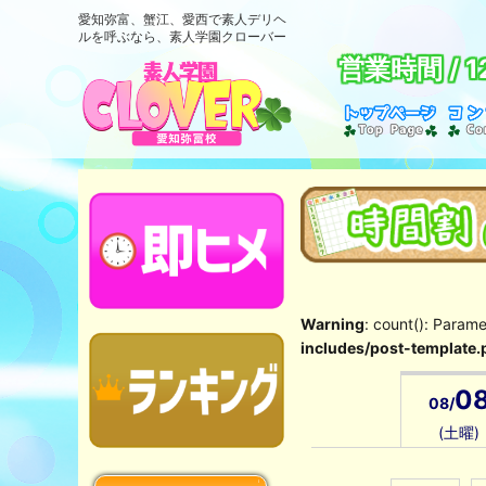
愛知弥富、蟹江、愛西で素人デリヘ
ルを呼ぶなら、素人学園クローバー
営業時間 /
1
Warning
: count(): Param
includes/post-template.
0
08/
(土曜)