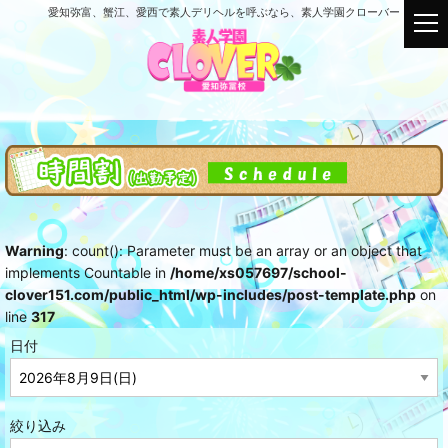
愛知弥富、蟹江、愛西で素人デリヘルを呼ぶなら、素人学園クローバー
t
o
g
g
l
e
n
a
v
i
g
Warning
: count(): Parameter must be an array or an object that
a
implements Countable in
/home/xs057697/school-
t
clover151.com/public_html/wp-includes/post-template.php
on
i
line
317
o
n
日付
絞り込み