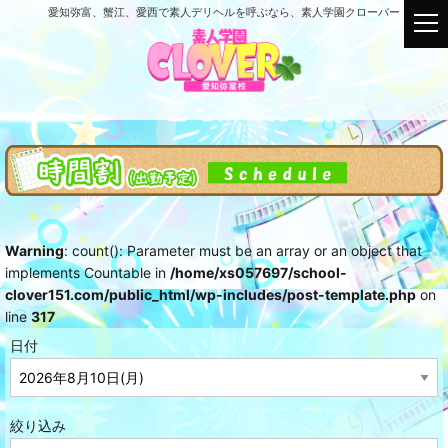
愛知弥富、蟹江、愛西で素人デリヘルを呼ぶなら、素人学園クローバー
t
o
g
g
l
e
n
a
v
i
g
Warning
: count(): Parameter must be an array or an object that
a
implements Countable in
/home/xs057697/school-
t
clover151.com/public_html/wp-includes/post-template.php
on
i
line
317
o
n
日付
絞り込み