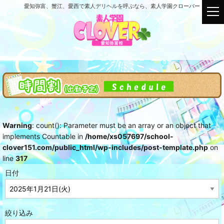
愛知弥富、蟹江、愛西で素人デリヘルを呼ぶなら、素人学園クローバー
t
o
g
g
l
e
n
a
v
i
g
Warning
: count(): Parameter must be an array or an object that
a
implements Countable in
/home/xs057697/school-
t
clover151.com/public_html/wp-includes/post-template.php
on
i
line
317
o
n
日付
絞り込み