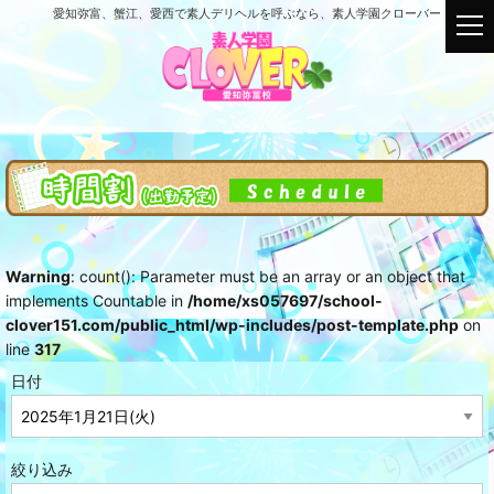
愛知弥富、蟹江、愛西で素人デリヘルを呼ぶなら、素人学園クローバー
t
o
g
g
l
e
n
a
v
i
g
Warning
: count(): Parameter must be an array or an object that
a
implements Countable in
/home/xs057697/school-
t
clover151.com/public_html/wp-includes/post-template.php
on
i
line
317
o
n
日付
絞り込み